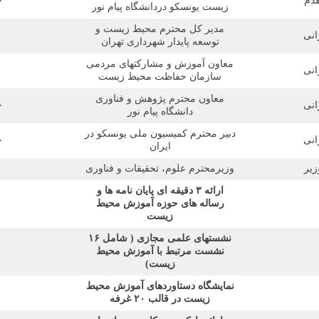
دم
۰
زیست یونسکو دردانشگاه پیام نور
مدیر کل محترم محیط زیست و
نی
۷
توسعه پایدار شهرداری تهران
معاون آموزش و مشارکتهای مردمی
نی
۸
سازمان حفاظت محیط زیست
معاون محترم پژوهش و فناوری
نی
۰
دانشگاه پیام نور
دبیر محترم کمیسیون ملی یونسکو در
نی
۰
ایران
زیر
وزیرمحترم علوم، تحقیقات و فناوری
۵
ارائه ۳ دقیقه ای پایان نامه ها و
رساله های حوزه آموزش محیط
زیست
نشستهای علمی مجازی ( شامل ۱۶
نشست مرتبط با آموزش محیط
زیست)
نمایشگاه دستاوردهای آموزش محیط
زیست در قالب ۲۰ غرفه