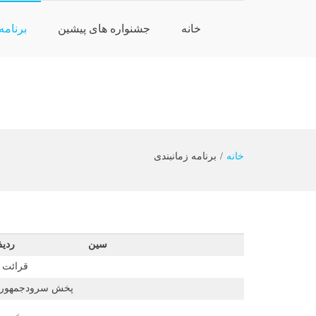
خانه
جشنواره های پیشین
برنامه
Ski
t
خانه
برنامه زمانبندی
conten
سین
ردی
قرائت 
پخش سرودجمهوری 